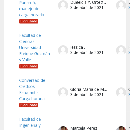
Dugeidis Y. Ortega C.
Panamá,
3 de abril de 2021
manejo de
carga horaria.
Bloqueado
Facultad de
Ciencias-
Jessica .
J
Universidad
3 de abril de 2021
Enrique Guzmán
y Valle
Bloqueado
Conversão de
Créditos
Glória Maria de Melo Ferreira
Estudantis -
3 de abril de 2021
Carga horária
Bloqueado
Facultad de
Ingeniería y
Marcela Perez