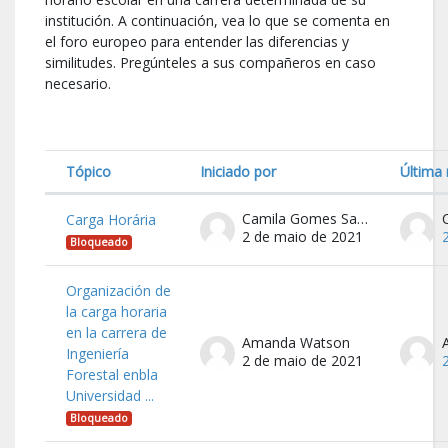
institución. A continuación, vea lo que se comenta en
el foro europeo para entender las diferencias y
similitudes. Pregúnteles a sus compañeros en caso
necesario.
Tópico
Iniciado por
Última
Estado
Lista de tópicos. A mostrar 59 de 59
Camila Gomes Sant' Anna
Carga Horária
2 de maio de 2021
Bloqueado
Organización de
la carga horaria
en la carrera de
Amanda Watson
Ingeniería
2 de maio de 2021
Forestal enbla
Universidad ...
Bloqueado