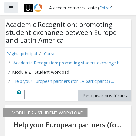
Ir para o conteúdo principal
Painel lateral
A aceder como visitante (
Entrar
)
Academic Recognition: promoting
student exchange between Europe
and Latin America
Página principal
Cursos
Academic Recognition: promoting student exchange b...
Module 2 - Student workload
Help your European partners (for LA participants) ...
Pesquisar
Pesquisar nos fóruns
MODULE 2 - STUDENT WORKLOAD
Help your European partners (for LA participants) / Ajude os seus parceiros europeus (participantes LA) / Ayude a sus socios europeos (LA participantes)